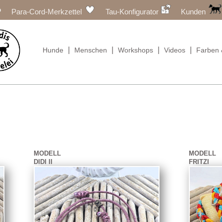
Para-Cord-Merkzettel
Tau-Konfigurator
Kunden
|
|
|
|
Hunde
Menschen
Workshops
Videos
Farben 
MODELL
MODELL
DIDI II
FRITZI