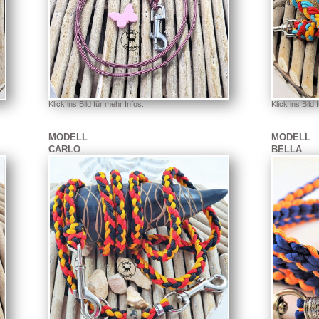
Klick ins Bild 
Klick ins Bild für mehr Infos...
MODELL
MODELL
CARLO
BELLA